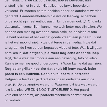
de media. O.a. de kijk op paarden, hoe ze bewegen, hun
uitstraling is niet in orde. Niet alleen de jury’s beoordelen
verkeerd. Er moeten betere beelden onder de aandacht worden
gebracht. Paardenliefhebbers die Avalon leerweg al hebben
onderzocht zijn heel enthousiast! Hun paarden ook 🙂 Ondanks
dat smaken verschillen, kunnen we toch beter met zijn allen. We
hebben een mening over een combinatie, op de video of foto.
Je bent onzeker of het wel het goede vraagt aan je paard. Vind
je het wel mooi of niet. Ik zie dat terug in de media, ik zie dat
terug aan de likes op een bepaalde video of foto. Wat ik wil gaan
bereiken is,
dat hetgeen je al weet nog eens onder de loep
legt,
dat je weet wat mooi is aan een beweging, foto of video.
Kan je je mening goed onderbouwen? Waar kan je dat aan zien.
Nog belangrijker, hoe ziet dat er uit bij jouw paard, ieder
paard is een individu. Geen enkel paard is hetzelfde.
Hetgeen je leert kan je direct weer gaan onderzoeken in de
praktijk. De belangrijke waarom. Waarom lukt iets wel, waarom
lukt iets niet. WE ZIJN NOOIT UITGELEERD. Het paard
verdiend het dat wij als paardenliefhebbers onszelf blijven
ontwikkelen.